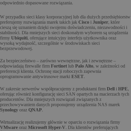
odpowiednio dopasowane rozwiązania.
W przypadku sieci klasy korporacyjnej lub dla dużych przedsiębiorstw
preferujemy rozwiązania marek takich jak
Cisco
i
Juniper
, które
cieszą się uznaniem dzięki swojemu doświadczeniu, niezawodności i
stabilności. Dla mniejszych sieci doskonałym wyborem są urządzenia
firmy
Ubiquiti
, oferujące intuicyjny interfejs użytkownika oraz
wysoką wydajność, szczególnie w środowiskach sieci
bezprzewodowej.
Za bezpieczeństwo – zarówno wewnętrzne, jak i zewnętrzne –
odpowiadają firewalle firm
Fortinet
lub
Palo Alto
, w zależności od
preferencji klienta. Ochronę stacji roboczych zapewnia
oprogramowanie antywirusowe marki
ESET
.
W zakresie serwerów współpracujemy z produktami firm
Dell
i
HPE
,
oferując również konfigurację sieci SAN opartych na macierzach tych
producentów. Dla mniejszych rozwiązań związanych z
przechowywaniem danych proponujemy urządzenia NAS marek
Synology
oraz
QNAP
.
Wirtualizację realizujemy głównie w oparciu o rozwiązania firmy
VMware
oraz
Microsoft Hyper-V
. Dla klientów preferujących