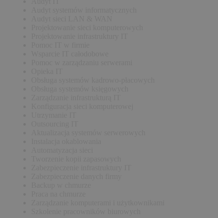
Audyt IT
Audyt systemów informatycznych
Audyt sieci LAN & WAN
Projektowanie sieci komputerowych
Projektowanie infrastruktury IT
Pomoc IT w firmie
Wsparcie IT całodobowe
Pomoc w zarządzaniu serwerami
Opieka IT
Obsługa systemów kadrowo-płacowych
Obsługa systemów księgowych
Zarządzanie infrastrukturą IT
Konfiguracja sieci komputerowej
Utrzymanie IT
Outsourcing IT
Aktualizacja systemów serwerowych
Instalacja okablowania
Automatyzacja sieci
Tworzenie kopii zapasowych
Zabezpieczenie infrastruktury IT
Zabezpieczenie danych firmy
Backup w chmurze
Praca na chmurze
Zarządzanie komputerami i użytkownikami
Szkolenie pracowników biurowych