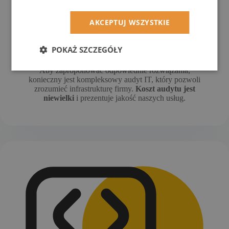
AKCEPTUJ WSZYSTKIE
POKAŻ SZCZEGÓŁY
Audyt IT
Aby zaproponować odpowiednie rozwiązania,
konieczny jest kompleksowy audyt IT, który pozwoli
zrozumieć infrastrukturę firmy.
Koszt audytu jest
niewielki
i prezentuje jakość naszych usług.