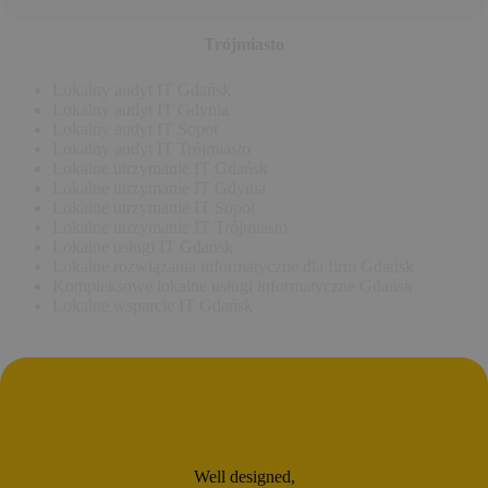
Trójmiasto
Lokalny audyt IT Gdańsk
Lokalny audyt IT Gdynia
Lokalny audyt IT Sopot
Lokalny audyt IT Trójmiasto
Lokalne utrzymanie IT Gdańsk
Lokalne utrzymanie IT Gdynia
Lokalne utrzymanie IT Sopot
Lokalne utrzymanie IT Trójmiasto
Lokalne usługi IT Gdańsk
Lokalne rozwiązania informatyczne dla firm Gdańsk
Kompleksowe lokalne usługi informatyczne Gdańsk
Lokalne wsparcie IT Gdańsk
Well designed,