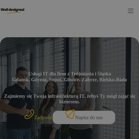
Przejdź
do
treści
Usługi IT dla firm z Trójmiasta i Śląska
Gdańsk, Gdynia, Sopot, Gliwice, Zabrze, Bielsko-Biała
Zajmiemy się Twoją infrastrukturą IT, żebyś Ty mógł zająć się
biznesem.
Zadzwoń
Napisz do nas