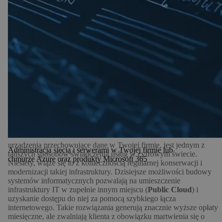
Klasyczna infrastruktura IT (
On-premises
), czyli sieci, serwery i
urządzenia przechowujące dane w Twojej firmie, jest jednym z
Administracja siecią i serwerami w Twojej firmie lub
tańszych sposobów świadczenia usług w cyfrowym świecie.
chmurze Azure oraz produkty Microsoft 365
Niestety, wiąże się to z koniecznością regularnej konserwacji i
modernizacji takiej infrastruktury. Dzisiejsze możliwości budowy
systemów informatycznych pozwalają na umieszczenie
infrastruktury IT w zupełnie innym miejscu (
Public Cloud
) i
uzyskanie dostępu do niej za pomocą szybkiego łącza
internetowego. Takie rozwiązania generują znacznie wyższe opłaty
miesięczne, ale zwalniają klienta z obowiązku martwienia się o