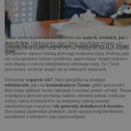
Nasza oferta skierowana jest zarówno dla
małych, średnich, jak i
dużych firm
. Obsługujemy także firmy niezależnie od tego, czy
Outsourcing czyli nasze zarządzanie i bezpieczeństwo IT w Twojej
posiadają swój własny dział IT czy nie. Dostęp do naszego zespołu
firmie
specjalistów stanowi istotną przewagę konkurencyjną. Podczas gdy
my rozwiązujemy bieżące problemy, zapewniamy bezpieczeństwo
oraz dbamy o rozwój infrastruktury informatycznej, Ty i Twoi
pracownicy możecie skupić się na własnych zadaniach.
Oferujemy
wsparcie 24/7
. Nasi specjaliści są dostępni
telefonicznie
, jak i na
komunikatorze
Teams
, gdzie pracownicy
firm mogą zgłaszać swoje zapytania i uzyskać pomoc od ręki. Nasza
współpraca głownie przebiega zdalnie, niemniej jednak cykliczne
wizyty naszych inżynierów są integralną częścią naszego
standardowego wsparcia i
nie generują dodatkowych kosztów
.
Doceniamy partnerskie podejście, które sprzyja bezpośredniemu
kontaktowi z klientem i jego pracownikami.