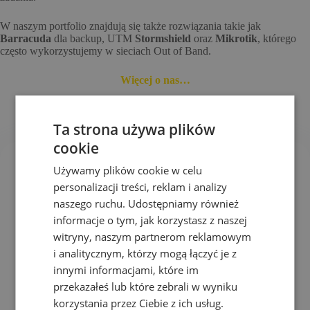
W naszym portfolio znajdują się także rozwiązania takie jak
Barracuda
dla backup, UTM
Stormshield
oraz
Mikrotik
, którego
często wykorzystujemy w sieciach Out of Band.
Więcej o nas…
Ta strona używa plików
cookie
Używamy plików cookie w celu
personalizacji treści, reklam i analizy
naszego ruchu. Udostępniamy również
informacje o tym, jak korzystasz z naszej
witryny, naszym partnerom reklamowym
i analitycznym, którzy mogą łączyć je z
innymi informacjami, które im
przekazałeś lub które zebrali w wyniku
korzystania przez Ciebie z ich usług.