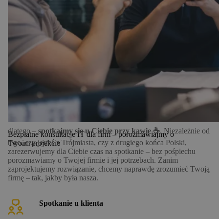
Technologia to tylko narzędzie. Najpierw poznajemy ludzi i cel,
dlatego –
spotkajmy się u Ciebie przy kawie ☕
. Niezależnie od
Bezpłatne konsultacje IT dla firm – porozmawiajmy o
tego, czy jesteś z Trójmiasta, czy z drugiego końca Polski,
Twoim projekcie
zarezerwujemy dla Ciebie czas na spotkanie – bez pośpiechu
porozmawiamy o Twojej firmie i jej potrzebach. Zanim
zaprojektujemy rozwiązanie, chcemy naprawdę zrozumieć Twoją
firmę – tak, jakby była nasza.
Spotkanie u klienta