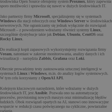
środowiska Open Source oferujemy system
Proxmox
, który zapewnia
sporo możliwości i sprawdza się nawet w dużych środowiskach IT.
Jako partnerzy firmy
Microsoft
, specjalizujemy się w systemach
Windows
dla stacji roboczych oraz
Windows Server
w środowiskach
serwerowych. Nie ograniczamy się jednak wyłącznie do rozwiązań
Microsoft – z powodzeniem wdrażamy również systemy
Linux
,
szczególnie dystrybucje takie jak
Debian
,
Ubuntu
,
CentOS
oraz
Rocky Linux
.
Do realizacji kopii zapasowych wykorzystujemy rozwiązania firmy
Veeam
, natomiast w zakresie monitorowania, analizy danych i ich
wizualizacji – narzędzia
Zabbix
,
Grafana
oraz
Loki
.
Obecnie prowadzimy testy zastosowania sztucznej inteligencji w
systemach
Linux
i
Windows
, m.in. do analizy logów systemowych.
W tym celu korzystamy z
OpenAI API
.
Kolejnym kluczowym narzędziem, które wdrażamy w dużych
środowiskach IT, jest
Ansible
. Pozwala ono na automatyzację
procesów, provisioning nowych maszyn oraz minimalizację błędów
ludzkich. Obok rozwiązań opartych na AI, stanowi ono innowacyjne
wsparcie w redukcji czasu poświęcanego na cykliczne, powtarzalne
zadania.