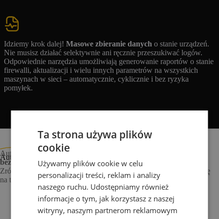
Idziemy krok dalej!
Masowe zbieranie danych
o stanie urządzeń.
Nie musisz działać selektywnie ani ręcznie przeszukiwać logów.
Odpowiednie narzędzia umożliwiają generowanie raportów o stanie
firewalli, aktualizacji i wielu innych parametrów na wszystkich
maszynach w sieci – automatycznie, cyklicznie i bez ryzyka
pomyłek.​
Ta strona używa plików
cookie
Automatyzacja i provisioning to nie tylko wygoda. To
Automatyzacja infrastruktury IT
bezpieczeństwo, oszczędność czasu i przewaga technologiczna
.
Używamy plików cookie w celu
Zrób krok naprzód – zautomatyzuj swoją infrastrukturę IT i skup się
personalizacji treści, reklam i analizy
na tym, co naprawdę ważne.
naszego ruchu. Udostępniamy również
informacje o tym, jak korzystasz z naszej
​W sieciach​
W systemach Linux​
witryny, naszym partnerom reklamowym
W systemach Windows