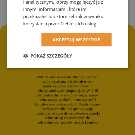
i analitycznym, którzy mogą łączyć je z
innymi informacjami, które im
przekazałeś lub które zebrali w wyniku
korzystania przez Ciebie z ich usług.
AKCEPTUJ WSZYSTKIE
POKAŻ SZCZEGÓŁY
Well designed,
Specjaliści IT dla biznesu
Well designed to zespół ambitnych, pełnych
pasji specjalistów z doświadczeniem
zdobywanym w polskich firmach i
międzynarodowych korporacjach. W 2018
roku połączyliśmy siły, by stworzyć markę,
która stawia na jakość, innowacyjność i
kompleksowe podejście do IT. Każdy członek
naszego zespołu to ekspert w swojej
dziedzinie, co pozwala nam oferować szeroki
zakres usług dopasowanych do
indywidualnych potrzeb naszych klientów.